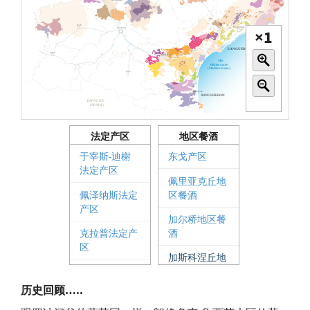
×
1
法定产区
地区餐酒
于宰斯-迪榭
东戈产区
法定产区
佩里亚克丘地
佩泽纳斯法定
区餐酒
产区
加尔桥地区餐
克拉普法定产
酒
区
加斯科涅丘地
凯尔西山坡法
区餐酒
定产区
历史回顾
…..
卡塔尔地区餐
利哈克法定产
酒