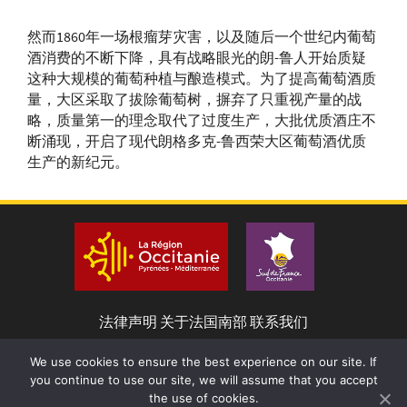
奥尔伯上河谷
卡布利耶尔法
然而1860年一场根瘤芽灾害，以及随后一个世纪内葡萄
地区餐酒
定产区
酒消费的不断下降，具有战略眼光的朗-鲁人开始质疑
奥德上河谷地
吕内尔麝香法
这种大规模的葡萄种植与酿造模式。为了提高葡萄酒质
区餐酒
定产区
量，大区采取了拔除葡萄树，摒弃了只重视产量的战
奥德地区餐酒
略，质量第一的理念取代了过度生产，大批优质酒庄不
图尔桑法定产
断涌现，开启了现代朗格多克-鲁西荣大区葡萄酒优质
区
托洛桑孔泰地
生产的新纪元。
区餐酒
圣乔治-多尔
克法定产区
托雷岗地区
圣克里斯托尔
拉维迪约地区
法定产区
餐酒
圣山法定产区
昂塞韵丘地区
餐酒
圣德雷泽利法
法律声明
关于法国南部
联系我们
定产区
格拉内地区餐
酒
圣桑多法定产
We use cookies to ensure the best experience on our site. If
区
you continue to use our site, we will assume that you accept
欧姆拉斯子爵
the use of cookies.
产区