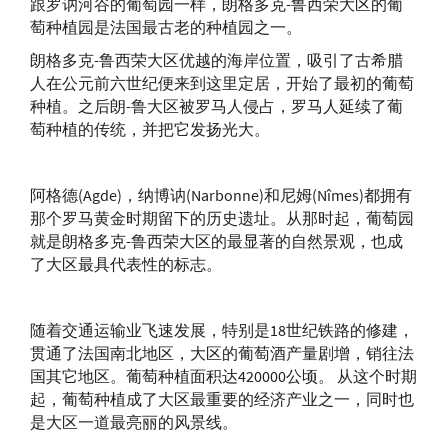
跟罗讷河谷的葡萄园一样，朗格多克-鲁西荣大区的葡
区
萄种植园是法国最古老的种植园之一。
卡塔朗地区餐
利慕-克里芒
酒
朗格多克-鲁西荣大区优越的海岸位置，吸引了古希腊
法定产区
人在公元前六世纪便来到这里定居，开始了最初的葡萄
卡尔卡松城
种植。之后朗-鲁大区被罗马人侵占，罗马人延续了葡
利慕-布朗克
卡玛尔格沙地
萄种植的传统，并把它发扬光大。
特法定产区
产区
利慕-布朗克
嘉德地区餐酒
特祖传法
阿格德(Agde)，纳博讷(Narbonne)和尼姆(Nîmes)都拥有
圣吉莱姆勒沙
那个罗马黄金时期留下的历史遗址。从那时起，葡萄园
利慕法定产区
漠
就是朗格多克-鲁西荣大区的最显著的自然景观，也成
加亚克一级丘
了大区最具代表性的标志。
埃罗地区餐酒
法定产区
塔恩丘地区餐
加亚克法定产
酒
随着交通运输业飞速发展，特别是18世纪铁路的修建，
区
贯通了法国南北地区，大区的葡萄酒产量剧增，销往法
塞文
卡奥尔法定产
国其它地区。葡萄种植面积达420000公顷。 从这个时期
区
天堂谷产区
起，葡萄种植成了大区最重要的经济产业之一，同时也
是大区一道最亮丽的风景线。
卡巴戴斯法定
奥克地区餐酒
产区